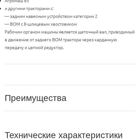
Агромаш 85
и другими тракторами с:
— задним навесным устройством категории 2
— ВОМ с 8-шлицевым хвостовиком
Рабочим органом машины является щеточный вал, приводимый
в движение от заднего ВОМ трактора через карданную
передачу и цепной редуктор.
Преимущества
Эффективная очистка
Ширина захвата 1,8 м обеспечивает быструю обработку
Технические характеристики
больших площадей