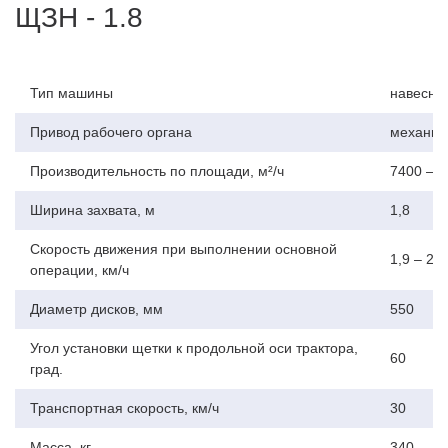
ЩЗН - 1.8
Производительность до 16 000 м²/ч
Направленное сметание мусора за счет установки щетки
под углом 60°
Тип машины
навесная
Привод рабочего органа
механич
Адаптация к поверхности
Производительность по площади, м²/ч
7400 – 1
Два пневматических опорных колеса с тавотницами и
Ширина захвата, м
1,8
регулировкой высоты
для копирование неровностей дорожного покрытия
Скорость движения при выполнении основной
1,9 – 20
операции, км/ч
Диаметр дисков, мм
550
Надежная конструкция
Угол установки щетки к продольной оси трактора,
60
град.
Усиленная сварная рама
Защищенный цепной редуктор с герметичным корпусом
Транспортная скорость, км/ч
30
Продуманная кинематика привода с минимальными
потерями
Масса, кг
340