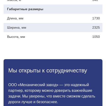
Габаритные размеры
Длина, мм
1730
Простота эксплуатации
Ширина, мм
2325
Быстрое навешивание на трактор через стандартное
ЗНУ
Высота, мм
1050
Привод от ВОМ без сложных гидросистем
Удобная регулировка высоты по мере износа щетины
Мы открыты к сотрудничеству
ООО «Механический завод» — это надежный
партнер, которому можно доверить важнейшие
задачи. Мы уверены, что вместе сможем сделать
дороги лучше и безопаснее.