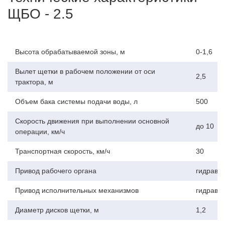
м - обеспечивает плотный контакт с ограждением.
ЩБО - 2.5
Вращение с частотой до 280 об/мин удаляет даже
стойкие загрязнения.
Система подачи воды с регулируемыми
распылителями увлажняет ворс и смывает остатки
Высота обрабатываемой зоны, м
0-1,6
загрязнений.
Вылет щетки в рабочем положении от оси
2,5
трактора, м
2. Широкая зона охвата
Объем бака системы подачи воды, л
500
Рабочий вылет щетки — до 2,5 м от оси трактора.
Скорость движения при выполнении основной
Мойка возможна с правой, левой и передней
до 10
операции, км/ч
сторон.
Угол поворота рабочего органа ±90°, с жесткой
Транспортная скорость, км/ч
30
фиксацией в трех положениях (0°, 90°, 180°).
Привод рабочего органа
гидравл
Привод исполнительных механизмов
гидравл
3. Универсальность и совместимость
Диаметр дисков щетки, м
1,2
Подходит для агрегатирования с различными