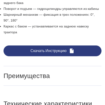
заднего бака
Поворот и подъем — гидроцилиндры управляются из кабины
Шарнирный механизм — фиксация в трех положениях: 0°,
90°, 180°
Каркас с баком — устанавливается на заднюю навеску
трактора
Скачать Инструкцию
Преимущества
1. Высокая эффективность очистки
Рабочий орган - дисковая щетка-ерш диаметром 1,2
Технические характеристики