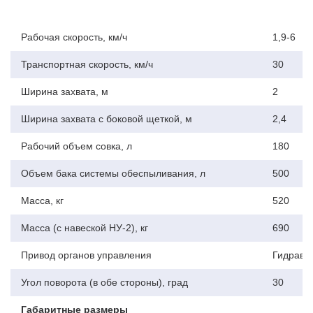
Рабочая скорость, км/ч
1,9-6
Гидросистема
Транспортная скорость, км/ч
30
Поднятие/опускание щетки, поворот корпуса щетки,
открытие/закрытие совка происходит гидроцилиндрами.
Ширина захвата, м
2
Для вращения ершей щетки установлены гидромоторы.
Ширина захвата с боковой щеткой, м
2,4
Рабочий объем совка, л
180
Адаптация к дорожному полотну
Объем бака системы обеспыливания, л
500
Возможна регулировка ершей по высоте, а также
регулировка скорости вращения ершей
Масса, кг
520
Масса (с навеской НУ-2), кг
690
Управление из кабины
Привод органов управления
Гидравли
Электропитание от трактора, полный контроль с панели
Угол поворота (в обе стороны), град
30
Габаритные размеры