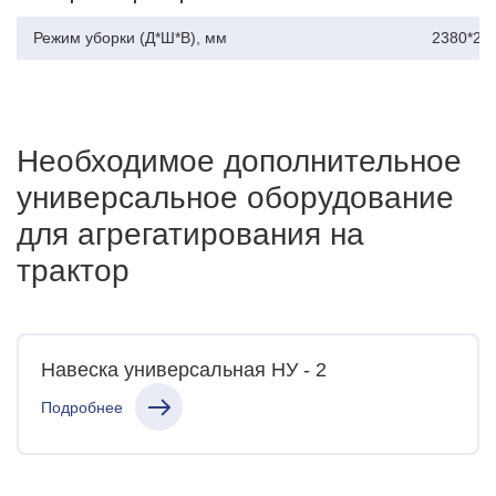
Система обеспыливания “Роса”
Режим уборки (Д*Ш*В), мм
2380*24
Для предотвращения поднятия пыли с расчищаемой
поверхности щетка оснащена системой обеспыливания
(доп. опция)
Необходимое дополнительное
универсальное оборудование
для агрегатирования на
трактор
Навеска универсальная
НУ - 2
Подробнее