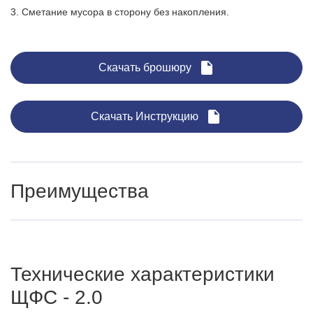
3. Сметание мусора в сторону без накопления.
Скачать брошюру
Скачать Инструкцию
Преимущества
Совок с передним копирующим колесом
Совок имеет шарнирное соединение с корпусом.
Технические характеристики
Переднее колесо во фронтальной части совка копирует
ЩФС - 2.0
дорожное полотно.